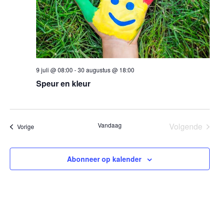
9 juli @ 08:00
-
30 augustus @ 18:00
Speur en kleur
Vandaag
Volgende
Evenementen
Vorige
Eveneme
Abonneer op kalender