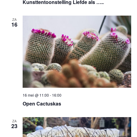
Kunsttentoonstelling Liefde als …..
ZA
16
16 mei @ 11:00
-
16:00
Open Cactuskas
ZA
23