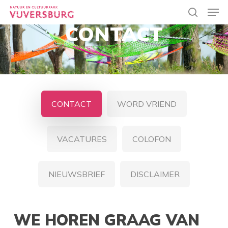
Skip
Men
to
search
CONTACT
main
Close
content
Menu
CONTACT
WORD VRIEND
VACATURES
COLOFON
NIEUWSBRIEF
DISCLAIMER
WE HOREN GRAAG VAN