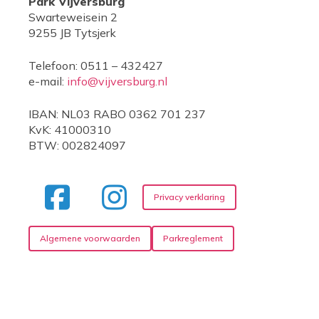
Park Vijversburg
Swarteweisein 2
9255 JB Tytsjerk
Telefoon: 0511 – 432427
e-mail:
info@vijversburg.nl
IBAN: NL03 RABO 0362 701 237
KvK: 41000310
BTW: 002824097
Privacy verklaring
Algemene voorwaarden
Parkreglement