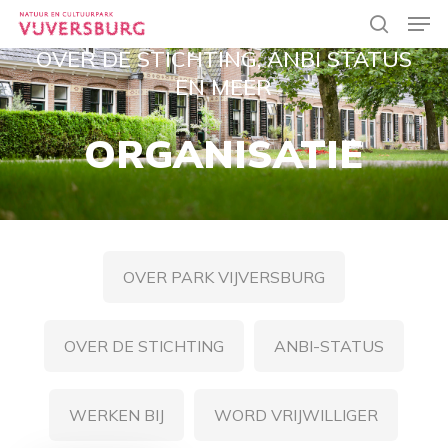
Skip
Men
to
search
main
OVER DE STICHTING, ANBI STATUS
Close
content
Menu
EN MEER
ORGANISATIE
OVER PARK VIJVERSBURG
OVER DE STICHTING
ANBI-STATUS
WERKEN BIJ
WORD VRIJWILLIGER