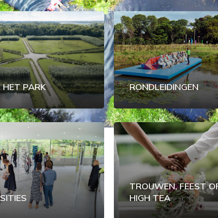
 HET PARK
RONDLEIDINGEN
TROUWEN, FEEST O
SITIES
HIGH TEA