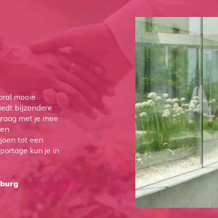
oral mooie
iedt bijzondere
raag met je mee
een
ljoen tot een
portage kun je in
sburg