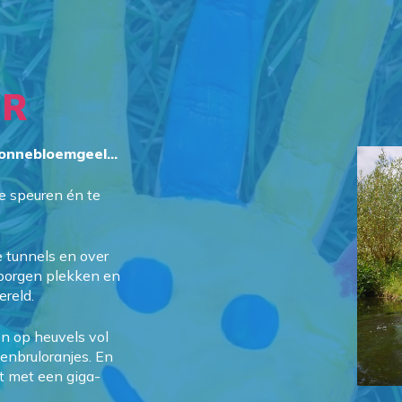
UR
onnebloemgeel..
.
te speuren én te
e tunnels en over
rborgen plekken en
ereld.
len op heuvels vol
enbruloranjes. En
t met een giga-