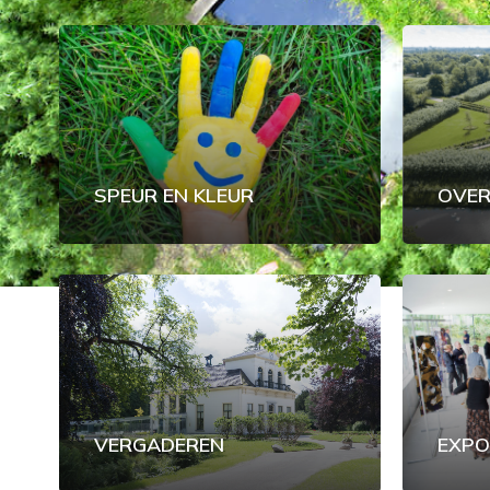
SPEUR EN KLEUR
OVER
Hit enter to search or ESC to close
VERGADEREN
EXPO