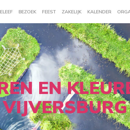
ELEEF
BEZOEK
FEEST
ZAKELIJK
KALENDER
ORGA
REN EN KLEURE
VIJVERSBURG