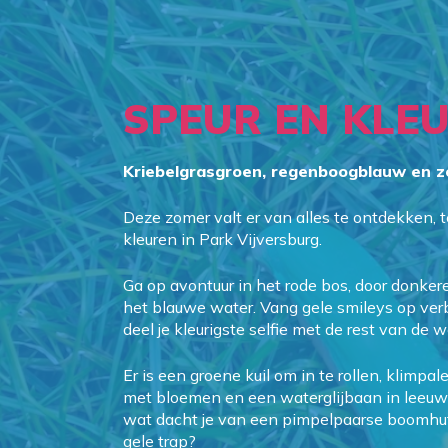
SPEUR
EN
KLE
Kriebelgrasgroen, regenboogblauw en z
Deze zomer valt er van alles te ontdekken, 
kleuren in Park Vijversburg.
Ga op avontuur in het rode bos, door donker
het blauwe water. Vang gele smileys op ve
deel je kleurigste selfie met de rest van de w
Er is een groene kuil om in te rollen, klimpa
met bloemen en een waterglijbaan in leeuw
wat dacht je van een pimpelpaarse boomhu
gele trap?