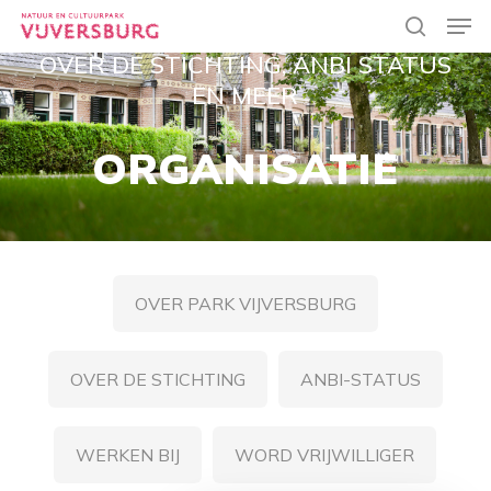
Skip
Men
to
search
main
OVER DE STICHTING, ANBI STATUS
Close
content
Menu
EN MEER
ORGANISATIE
OVER PARK VIJVERSBURG
OVER DE STICHTING
ANBI-STATUS
WERKEN BIJ
WORD VRIJWILLIGER