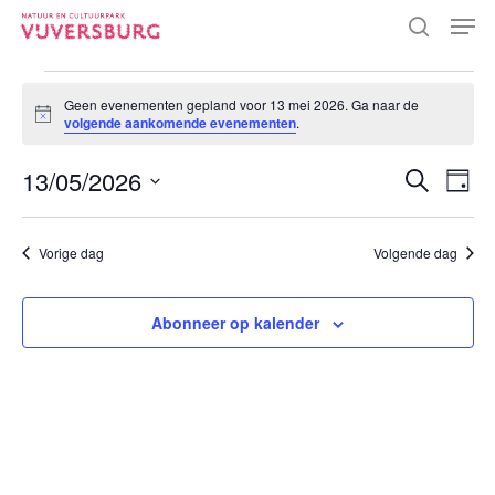
Skip
Men
to
search
main
Close
EVENEMENTEN
content
Menu
Geen evenementen gepland voor 13 mei 2026. Ga naar de
Bericht
volgende aankomende evenementen
.
IN
EVEN
13
13/05/2026
EVE
Zoeken
Dag
WEE
Selecteer
ZOEK
NAV
MEI
een
EN
Vorige dag
Volgende dag
datum.
2026
WEER
Abonneer op kalender
NAVI