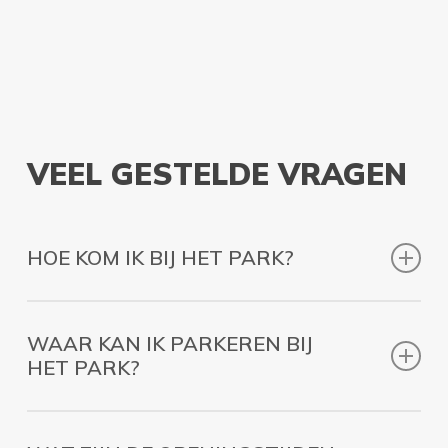
VEEL GESTELDE VRAGEN
HOE KOM IK BIJ HET PARK?
Zie
routebeschrijving
onder het kopje Bereikbaarheid.
WAAR KAN IK PARKEREN BIJ
HET PARK?
Er is een ruime parkeerplaats bij het park. Af en toe,
bij grote evenementen, kan het nodig zijn dat u