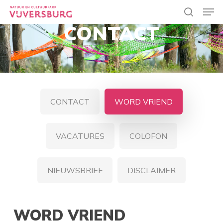
Skip
Men
to
search
CONTACT
main
Close
content
Menu
CONTACT
WORD VRIEND
VACATURES
COLOFON
NIEUWSBRIEF
DISCLAIMER
WORD VRIEND