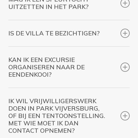
UITZETTEN IN HET PARK?
Voor groepsactiviteiten als georganiseerde wandel-
en speurtochten kunt u contact opnemen met het
IS DE VILLA TE BEZICHTIGEN?
secretariaat, tel. 0511-432437.
De villa is te bezichtigen op afspraak. Iedere zondag
is de theesalon in de villa geopend voor publiek van
KAN IK EEN EXCURSIE
11.00 – 17.00 uur. Vraag ook naar de mogelijkheden
ORGANISEREN NAAR DE
om de ruimtes te huren.
info@vijversburg.nl
EENDENKOOI?
Ja, u kunt een excursie organiseren naar de
eendenkooi. Neem contact op met het secretariaat
IK WIL VRIJWILLIGERSWERK
via telefoonnummer 0511-432427.
DOEN IN PARK VIJVERSBURG,
OF BIJ EEN TENTOONSTELLING.
MET WIE MOET IK DAN
CONTACT OPNEMEN?