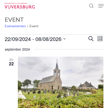
Skip
Men
to
search
main
Close
content
EVENT
Menu
Evenementen
Event
EVENEMENTEN
EVEN
22/09/2024
 - 
08/08/2026
EVE
Zoeken
Lijst
WEE
Selecteer
ZOEK
NAV
september 2024
een
EN
datum.
ZO
WEER
22
NAVI