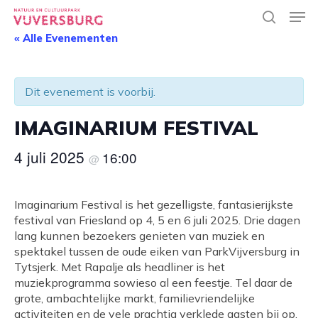
Skip
Men
to
search
main
« Alle Evenementen
Close
content
Menu
Dit evenement is voorbij.
IMAGINARIUM FESTIVAL
4 juli 2025
16:00
@
Imaginarium Festival is het gezelligste, fantasierijkste
festival van Friesland op 4, 5 en 6 juli 2025. Drie dagen
lang kunnen bezoekers genieten van muziek en
spektakel tussen de oude eiken van ParkVijversburg in
Tytsjerk. Met Rapalje als headliner is het
muziekprogramma sowieso al een feestje. Tel daar de
grote, ambachtelijke markt, familievriendelijke
activiteiten en de vele prachtig verklede gasten bij op,