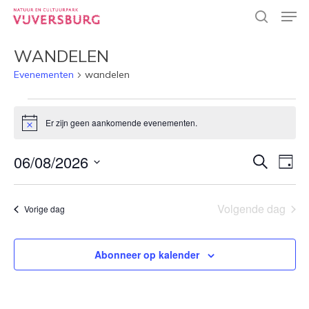
Skip
Men
to
search
main
Close
content
WANDELEN
Menu
Evenementen
wandelen
EVENEMENTEN
Er zijn geen aankomende evenementen.
Bericht
IN
6
EVEN
06/08/2026
EVE
Zoeken
Dag
WEE
AUGUSTUS
Selecteer
ZOEK
NAV
een
2026
EN
Volgende dag
Vorige dag
datum.
WEER
NAVI
Abonneer op kalender