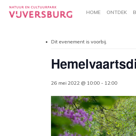
Skip
to
HOME
ONTDEK
B
« Alle Evenementen
main
content
Dit evenement is voorbij.
Hemelvaartsd
26 mei 2022 @ 10:00
-
12:00
Hit enter to search or ESC to close