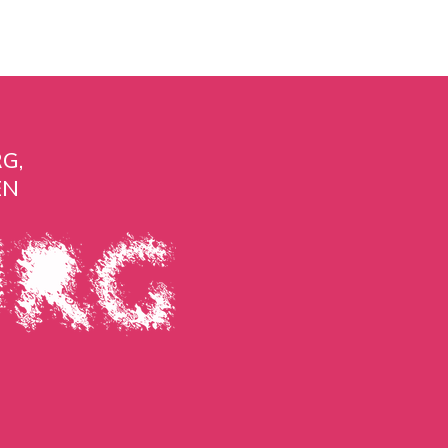
G,
EN