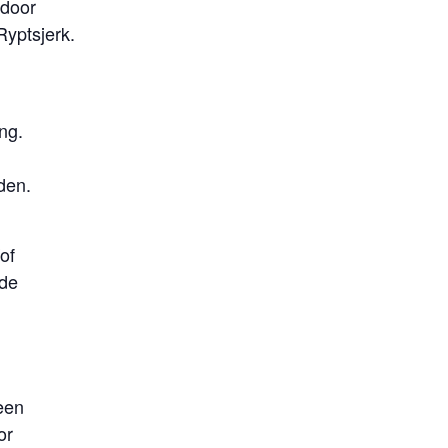
 door
yptsjerk.
ng.
den.
of
 de
een
or