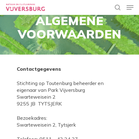
Skip
Men
to
search
ALGEMENE
main
Close
content
Menu
VOORWAARDEN
Contactgegevens
Stichting op Toutenburg beheerder en
eigenaar van Park Vijversburg
Swarteweisein 2
9255 JB TYTSJERK
Bezoekadres:
Swarteweisein 2, Tytsjerk