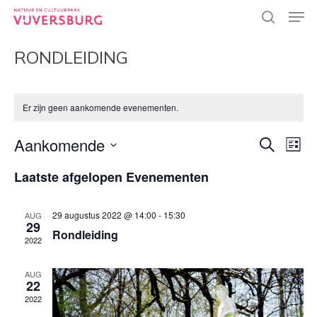
Skip
Men
to
search
main
Close
content
RONDLEIDING
Menu
Er zijn geen aankomende evenementen.
EVEN
Aankomende
EVE
Zoeken
Lijst
WEE
Selecteer
ZOEK
NAV
Laatste afgelopen Evenementen
een
EN
datum.
WEER
29 augustus 2022 @ 14:00
-
15:30
AUG
29
Rondleiding
NAVI
2022
AUG
22
2022