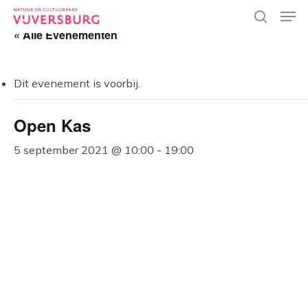
Skip
Men
to
search
« Alle Evenementen
main
Close
content
Menu
Dit evenement is voorbij.
Open Kas
5 september 2021 @ 10:00
-
19:00