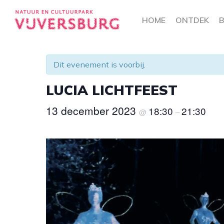
Skip
to
HOME
ONTDEK
B
main
« Alle Evenementen
content
Dit evenement is voorbij.
LUCIA LICHTFEEST
13 december 2023
18:30
21:30
@
–