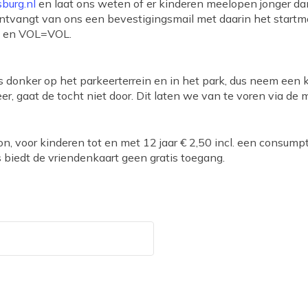
sburg.nl
en laat ons weten of er kinderen meelopen jonger da
tvangt van ons een bevestigingsmail met daarin het startmo
jk en VOL=VOL.
 is donker op het parkeerterrein en in het park, dus neem ee
er, gaat de tocht niet door. Dit laten we van te voren via d
, voor kinderen tot en met 12 jaar € 2,50 incl. een consumpti
biedt de vriendenkaart geen gratis toegang.