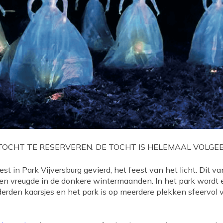
 TOCHT TE RESERVEREN. DE TOCHT IS HELEMAAL VOLGE
 in Park Vijversburg gevierd, het feest van het licht. Dit v
t en vreugde in de donkere wintermaanden. In het park wordt 
rden kaarsjes en het park is op meerdere plekken sfeervol ve