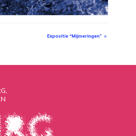
Expositie “Mijmeringen”
»
G,
EN