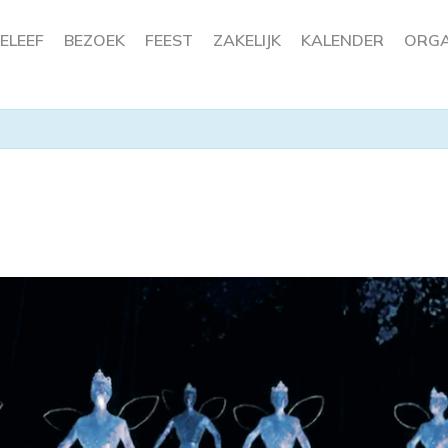
ELEEF
BEZOEK
FEEST
ZAKELIJK
KALENDER
ORGA