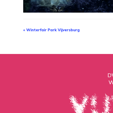
EVENEMENT
«
Winterfair Park Vijversburg
NAVIGATIE
D
W