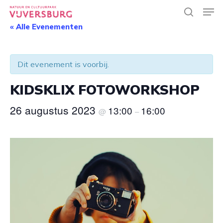
Skip
Men
to
search
main
« Alle Evenementen
Close
content
Menu
Dit evenement is voorbij.
KIDSKLIX FOTOWORKSHOP
26 augustus 2023
13:00
16:00
@
–