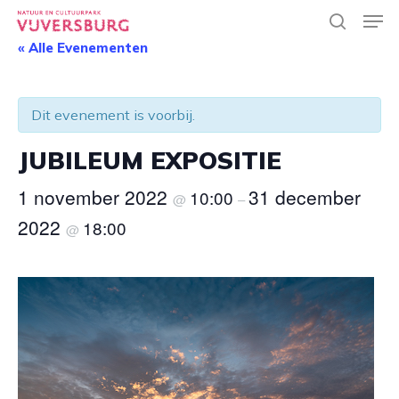
Skip
Men
to
search
main
« Alle Evenementen
Close
content
Menu
Dit evenement is voorbij.
JUBILEUM EXPOSITIE
1 november 2022
31 december
10:00
@
–
2022
18:00
@