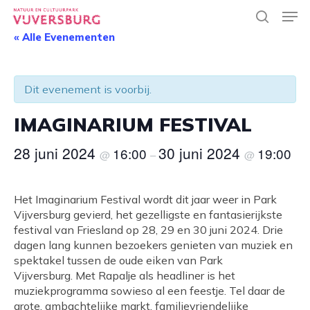
Skip
Men
to
search
main
« Alle Evenementen
Close
content
Menu
Dit evenement is voorbij.
IMAGINARIUM FESTIVAL
28 juni 2024
30 juni 2024
16:00
19:00
@
–
@
Het Imaginarium Festival wordt dit jaar weer in Park
Vijversburg gevierd, het gezelligste en fantasierijkste
festival van Friesland op 28, 29 en 30 juni 2024. Drie
dagen lang kunnen bezoekers genieten van muziek en
spektakel tussen de oude eiken van Park
Vijversburg. Met Rapalje als headliner is het
muziekprogramma sowieso al een feestje. Tel daar de
grote, ambachtelijke markt, familievriendelijke