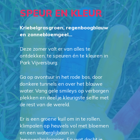
SPEUR
EN
KLEUR
Kriebelgrasgroen, regenboogblauw
en zonnebloemgeel..
.
Deze zomer valt er van alles te
ontdekken, te speuren én te kleuren in
Park Vijversburg.
Ga op avontuur in het rode bos, door
donkere tunnels en over het blauwe
water. Vang gele smileys op verborgen
plekken en deel je kleurigste selfie met
de rest van de wereld.
Er is een groene kuil om in te rollen,
klimpalen op heuvels vol met bloemen
en een waterglijbaan in
leeuwenbruloranjes. En wat dacht je